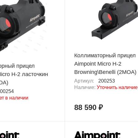
Коллиматорный прицел
Aimpoint Micro H-2
орный прицел
Browning\Benelli (2MOA)
icro H-2 ласточкин
Артикул:
200253
OA)
Наличие:
Уточнить наличие
00254
ет в наличии
88 590 ₽