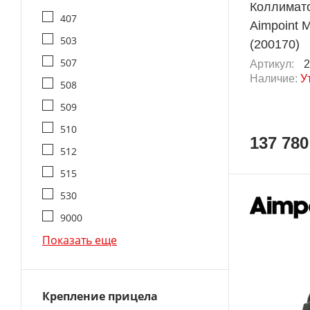
Коллимат
407
Aimpoint 
503
(200170)
507
Артикул:
2
Наличие:
У
508
509
510
137 780
512
515
530
9000
Показать еще
Крепление прицела