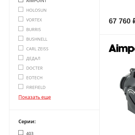
AIMPOINT
HOLOSUN
VORTEX
67 760 
BURRIS
BUSHNELL
CARL ZEISS
ДЕДАЛ
DOCTER
EOTECH
FIREFIELD
Показать еще
Серии:
403