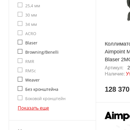
25,4 мм
30 мм
34 мм
ACRO
Blaser
Коллимат
Aimpoint 
Browning/Benelli
Blaser 2M
RMR
Артикул:
2
RMSc
Наличие:
У
Weaver
128 370
Без кронштейна
Боковой кронштейн
Показать еще