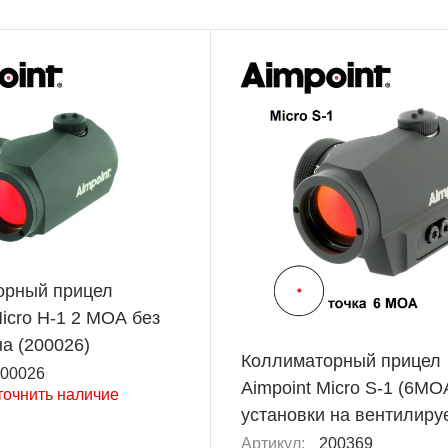
орный прицел
Micro H-1 2 MOA без
а (200026)
Коллиматорный прицел
00026
Aimpoint Micro S-1 (6MO
точнить наличие
установки на вентилир
планку ружья (200369)
Артикул:
200369