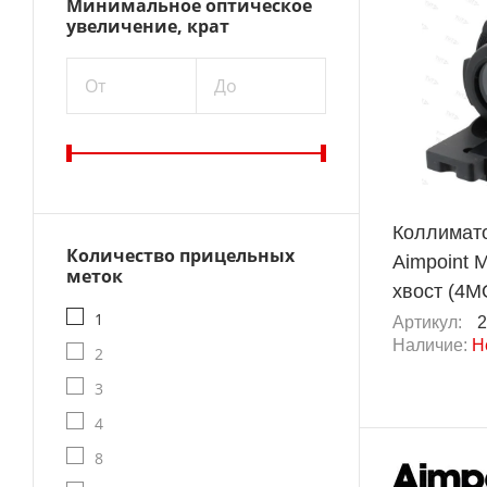
Минимальное оптическое
увеличение, крат
От
До
Коллимат
Количество прицельных
Aimpoint M
меток
хвост (4M
1
Артикул:
2
Наличие:
Н
2
3
4
8