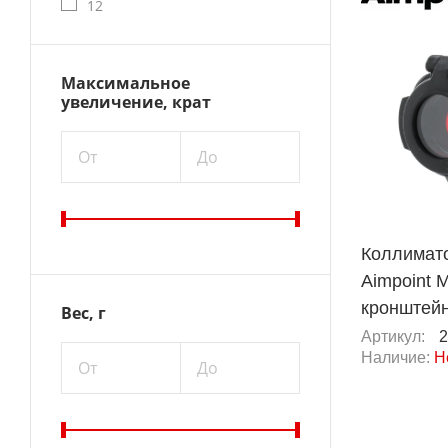
12
Максимальное
увеличение, крат
От
До
Коллимат
Aimpoint M
кронштей
Вес, г
Артикул:
2
Наличие:
Н
От
До