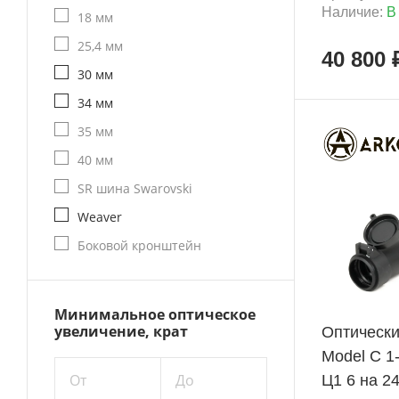
Наличие:
В
18 мм
25,4 мм
40 800 
30 мм
34 мм
35 мм
40 мм
ХИТ
SR шина Swarovski
Weaver
Боковой кронштейн
+ 1 845 Б
Минимальное оптическое
увеличение, крат
Оптическ
Model C 1
От
До
Ц1 6 на 2