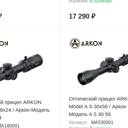
Наличие:
В наличии
₽
17 290 ₽
+ 6 039 Б
Оптический прицел AR
ий прицел ARKON
Model A 5-30x56 / Аркон
-8x24 / Аркон Модель
Модель А 5 30 56
4
Артикул:
MA530001
MA180001