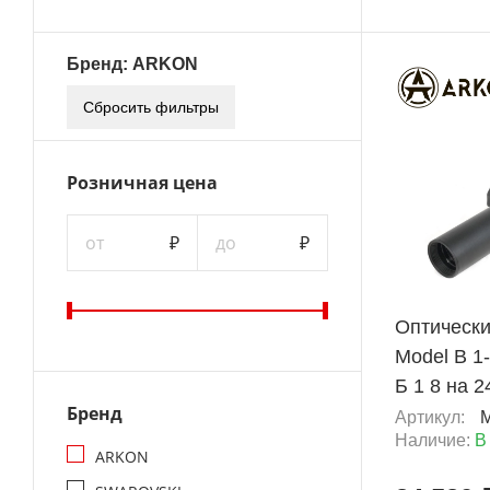
Бренд: ARKON
Сбросить фильтры
ХИТ
Розничная цена
от
₽
до
₽
+ 3 452 Б
Оптическ
Model B 1
Б 1 8 на 2
Бренд
Артикул:
Наличие:
В
ARKON