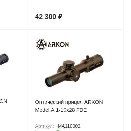
42 300 ₽
Новинка
+ 5 931 Б
KON
Оптический прицел ARKON
Model A 1-10х28 FDE
Артикул:
MA110002