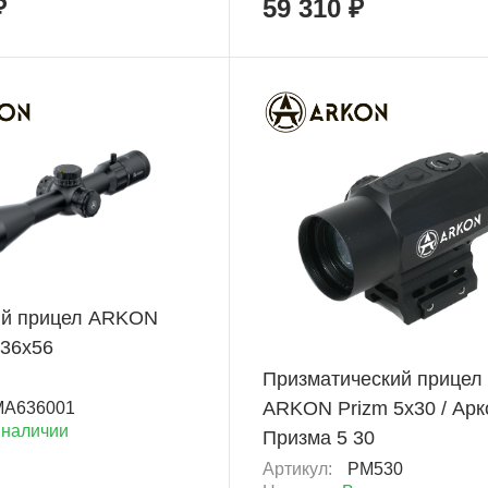
₽
59 310 ₽
ХИТ
ий прицел ARKON
+ 1 729 Б
-36х56
Призматический прицел
ARKON Prizm 5x30 / Арк
MA636001
 наличии
Призма 5 30
Артикул:
PM530