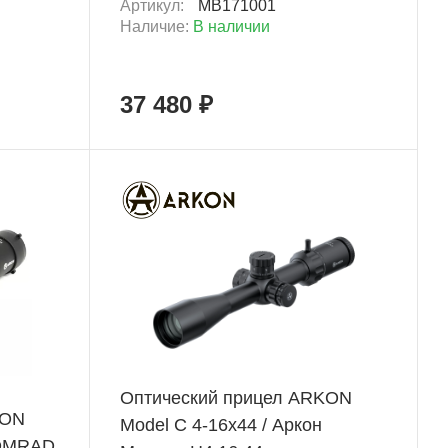
Артикул:
MB171001
Наличие:
В наличии
37 480 ₽
ХИТ
+ 1 938 Б
Оптический прицел ARKON
KON
Model C 4-16x44 / Аркон
2DMRAD