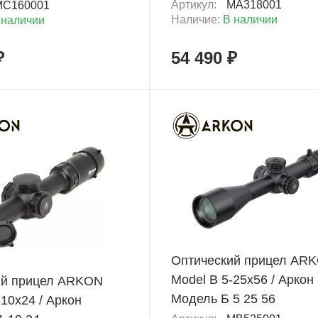
Артикул:
MA318001
MC160001
Наличие:
В наличии
 наличии
₽
54 490 ₽
+ 4 827 Б
Оптический прицел AR
Model B 5-25х56 / Аркон
ий прицел ARKON
Модель Б 5 25 56
-10x24 / Аркон