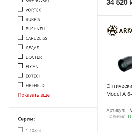
SWAROVSKI
34 520 
VORTEX
BURRIS
BUSHNELL
CARL ZEISS
ХИТ
ДЕДАЛ
DOCTER
ELCAN
+ 8 260 Б
EOTECH
FIREFIELD
Оптическ
Model A 6
Показать еще
Артикул:
Наличие:
В
Серии:
1-10x24