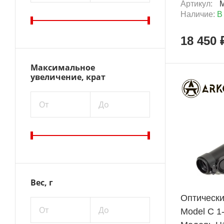
Артикул:
Наличие:
В
18 450 
Максимальное
увеличение, крат
От
До
ХИТ
+ 2 722 Б
Вес, г
Оптическ
От
До
Model C 1