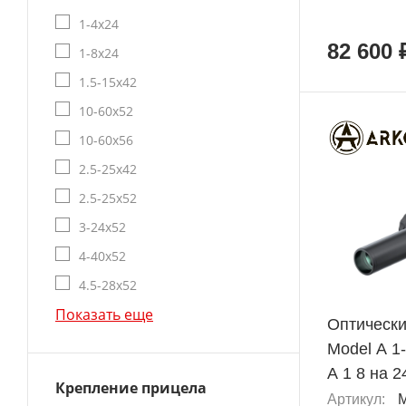
1-4x24
82 600 
1-8x24
1.5-15x42
10-60x52
10-60x56
2.5-25x42
ХИТ
2.5-25x52
3-24x52
4-40x52
+ 4 080 Б
4.5-28x52
Показать еще
Оптическ
Model A 1
А 1 8 на 2
Крепление прицела
Артикул: