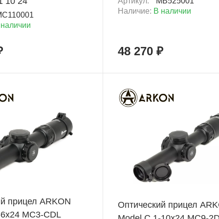
 10 24
Артикул:
MB525001
Наличие:
В наличии
MC110001
 наличии
₽
48 270 ₽
Новинка
+ 2 722 Б
ий прицел ARKON
Оптический прицел AR
-6x24 MC3-CDL
Model C 1-10x24 MC9-