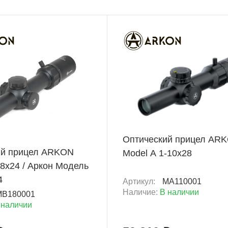
ХИТ
+ 5 931 Б
Оптический прицел AR
ий прицел ARKON
Model A 1-10х28
-8x24 / Аркон Модель
4
Артикул:
MA110001
Наличие:
В наличии
MB180001
 наличии