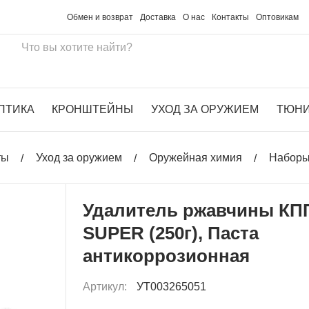
Обмен и возврат
Доставка
О нас
Контакты
Оптовикам
ПТИКА
КРОНШТЕЙНЫ
УХОД ЗА ОРУЖИЕМ
ТЮН
ты
Уход за оружием
Оружейная химия
Наборы
Удалитель ржавчины КП
SUPER (250г), Паста
антикоррозионная
Артикул:
УТ003265051