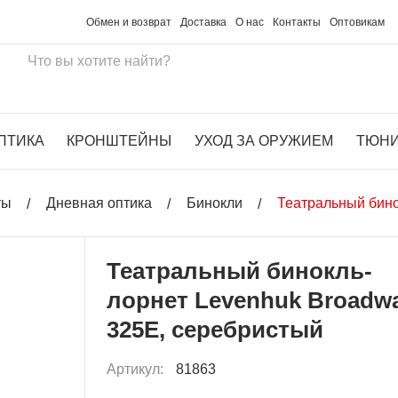
Обмен и возврат
Доставка
О нас
Контакты
Оптовикам
ПТИКА
КРОНШТЕЙНЫ
УХОД ЗА ОРУЖИЕМ
ТЮН
ты
Дневная оптика
Бинокли
Театральный бино
Театральный бинокль-
лорнет Levenhuk Broadw
325E, серебристый
Артикул:
81863