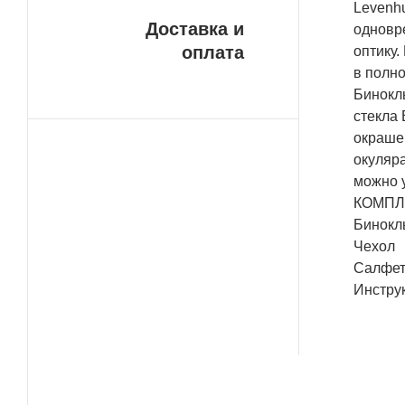
Levenh
Доставка и
одновр
оплата
оптику.
в полно
Бинокл
стекла 
окраше
окуляра
можно у
КОМПЛ
Бинокл
Чехол
Салфет
Инстру