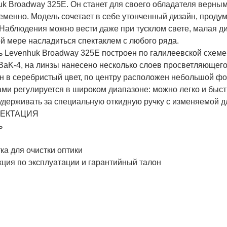
uk Broadway 325E. Он станет для своего обладателя верны
еменно. Модель сочетает в себе утонченный дизайн, проду
 Наблюдения можно вести даже при тусклом свете, малая ди
й мере насладиться спектаклем с любого ряда.
ь Levenhuk Broadway 325E построен по галилеевской схеме
BaK-4, на линзы нанесено несколько слоев просветляющего
н в серебристый цвет, по центру расположен небольшой ф
ми регулируется в широком диапазоне: можно легко и быст
держивать за специальную откидную ручку с изменяемой дл
ЕКТАЦИЯ
ь
ка для очистки оптики
кция по эксплуатации и гарантийный талон