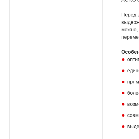
Перед з
выдерж
можно, 
переме
Особен
опти
един
прям
боле
возм
совм
выде