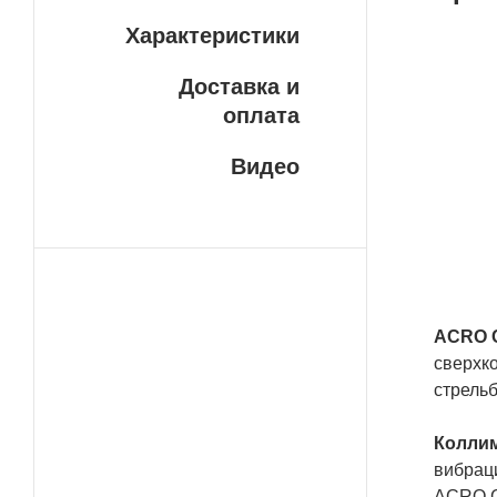
Характеристики
Бе
Доставка и
У н
оплата
ДОС
пла
Видео
сво
сро
ваш
сло
ACRO 
сверхк
стрельб
Колли
вибрац
ACRO C