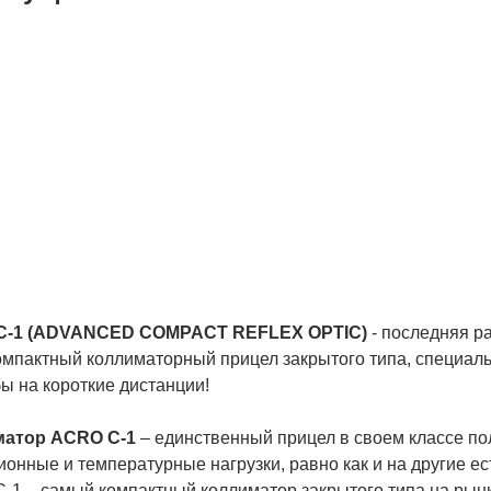
сплатная доставка
ас БЕСПЛАТНАЯ
ТАВКА наложенным
тежем. Вы получаете
ю покупку в кратчайшие
ки, вне зависимости от
его региона и
жности заказа.
C-1 (ADVANCED COMPACT REFLEX OPTIC)
- последняя р
омпактный коллиматорный прицел закрытого типа, специаль
ы на короткие дистанции!
матор ACRO C-1
– единственный прицел в своем классе по
ионные и температурные нагрузки, равно как и на другие 
-1 – самый компактный коллиматор закрытого типа на рынк