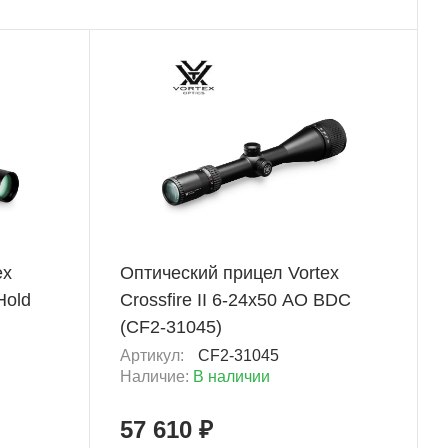
+ 2 880 Б
ex
Оптический прицел Vortex
Hold
Crossfire II 6-24x50 AO BDC
(CF2-31045)
Артикул:
CF2-31045
Наличие:
В наличии
57 610 ₽