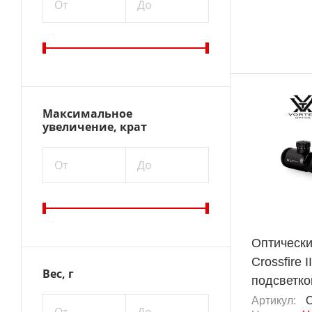
От
До
Максимальное
увеличение, крат
От
До
Оптически
Crossfire I
Вес, г
подсветко
Артикул:
C