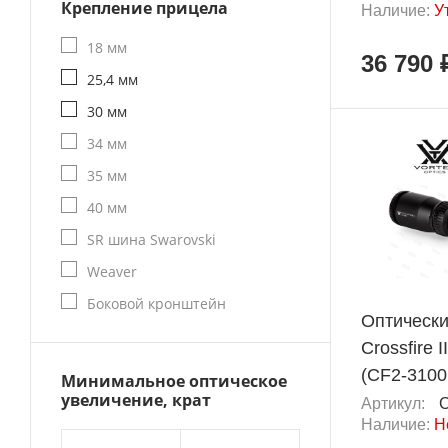
Крепление прицела
Наличие:
У
18 мм
36 790 
25,4 мм
30 мм
34 мм
35 мм
40 мм
SR шина Swarovski
Weaver
Боковой кронштейн
Оптически
Crossfire I
(CF2-3100
Минимальное оптическое
увеличение, крат
Артикул:
Наличие:
Н