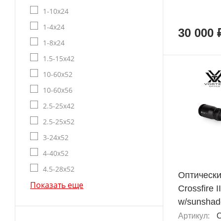
1-10x24
1-4x24
30 000 
1-8x24
1.5-15x42
10-60x52
10-60x56
2.5-25x42
2.5-25x52
3-24x52
4-40x52
4.5-28x52
Оптически
Показать еще
Crossfire 
w/sunshad
Артикул:
C