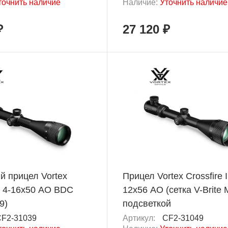
точнить наличие
Наличие:
Уточнить наличие
₽
27 120 ₽
й прицел Vortex
Прицел Vortex Crossfire I
II 4-16x50 AO BDC
12x56 AO (сетка V-Brite
9)
подсветкой
F2-31039
Артикул:
CF2-31049