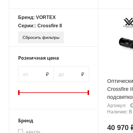
Бренд: VORTEX
Серии:: Crossfire II
Сбросить фильтры
Розничная цена
+ 2 048 Б
от
₽
до
₽
Оптически
Crossfire I
подсветко
Артикул:
C
Наличие:
В
Бренд
40 970 
ARKON