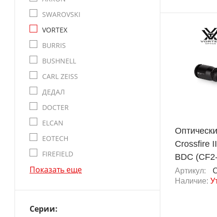
SWAROVSKI
VORTEX
BURRIS
BUSHNELL
CARL ZEISS
ДЕДАЛ
DOCTER
ELCAN
Оптически
EOTECH
Crossfire 
FIREFIELD
BDC (CF2-
Показать еще
Артикул:
C
Наличие:
У
Серии: