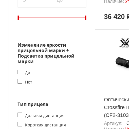
От
До
Наличие:
У
36 420 
Изменение яркости
прицельной марки +
Подсветка прицельной
марки
Да
Нет
Оптически
Тип прицела
Crossfire 
(CF2-3103
Дальняя дистанция
Артикул:
C
Короткая дистанция