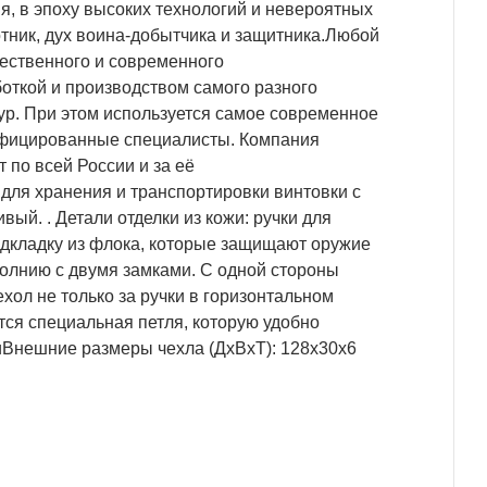
 в эпоху высоких технологий и невероятных
тник, дух воина-добытчика и защитника.Любой
ественного и современного
откой и производством самого разного
ур. При этом используется самое современное
ифицированные специалисты. Компания
 по всей России и за её
для хранения и транспортировки винтовки с
ый. . Детали отделки из кожи: ручки для
одкладку из флока, которые защищают оружие
молнию с двумя замками. С одной стороны
хол не только за ручки в горизонтальном
тся специальная петля, которую удобно
иВнешние размеры чехла (ДхВхТ): 128х30х6