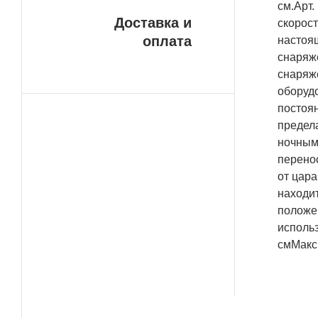
см.Арт
Доставка и
скорост
оплата
настоя
снаряж
снаряже
оборуд
постоян
предела
ночным 
перенос
от цар
находит
положен
исполь
смМакс