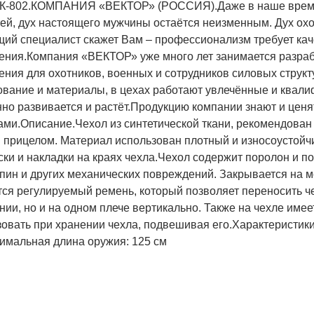
. К-802.КОМПАНИЯ «ВЕКТОР» (РОССИЯ).Даже в наше время,
ей, дух настоящего мужчины остаётся неизменным. Дух охо
щий специалист скажет Вам – профессионализм требует кач
ения.Компания «ВЕКТОР» уже много лет занимается разраб
ния для охотников, военных и сотрудников силовых структ
ование и материалы, в цехах работают увлечённые и квал
но развивается и растёт.Продукцию компании знают и ценят
ми.Описание.Чехол из синтетической ткани, рекомендован 
прицелом. Материал использован плотный и износоустойчив
ки и накладки на краях чехла.Чехол содержит поролон и п
апин и других механических повреждений. Закрывается на 
ся регулируемый ремень, который позволяет переносить че
ии, но и на одном плече вертикально. Также на чехле имее
зовать при хранении чехла, подвешивая его.Характеристик
имальная длина оружия: 125 см