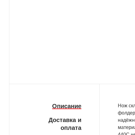
Описание
Нож скл
фолдеро
Доставка и
надёжно
оплата
материа
440С не