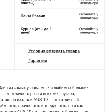
платеж)
менеджера
Уточняйте у
Почта России
менеджера
Курьер (от 1 до 2
Уточняйте у
дней)
менеджера
Условия возврата товара
Гарантии
-ExОдин из самых узнаваемых и любимых больших
 счёт отличного реза и высоких спусков,
готовлен из стали AUS-10 — это отличный
йкостью, прочностью и твердостью, но и как
аль марки AUS-10 ржавеет немного больше, чем