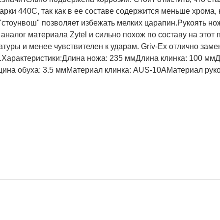
арки 440С, так как в ее составе содержится меньше хрома,
"стоунвош" позволяет избежать мелких царапин.Рукоять но
 аналог материала Zytel и сильно похож по составу на это
атуры и менее чувствителен к ударам. Griv-Ex отлично за
.Характеристики:Длина ножа: 235 ммДлина клинка: 100 ммД
на обуха: 3.5 ммМатериал клинка: AUS-10AМатериал рукоят