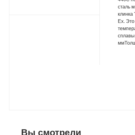
сталь м
клинка 
Ex. Это
темпер
сплавы
ммТолщи
Вы смотрели