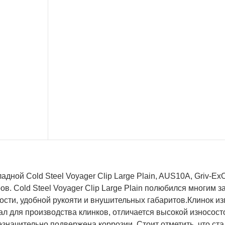
адной Cold Steel Voyager Clip Large Plain, AUS10A, Griv
в. Cold Steel Voyager Clip Large Plain полюбился многим за
сти, удобной рукояти и внушительных габаритов.Клинок из
л для производства клинков, отличается высокой износосто
значительно подвержена коррозии. Стоит отметить, что ст