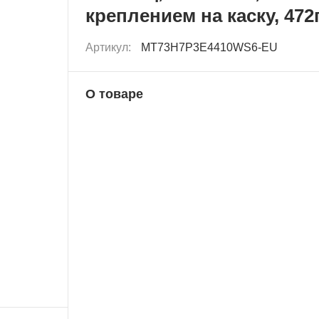
креплением на каску, 472
Артикул:
MT73H7P3E4410WS6-EU
О товаре