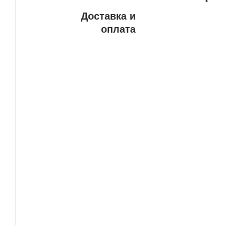
Доставка и
оплата
Бе
У н
ДОС
пла
сво
сро
ваш
сло