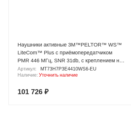
Наушники активные 3М™PELTOR™ WS™
LiteCom™ Plus с приёмопередатчиком
PMR 446 МГц, SNR 31db, с креплением на
каску, 472г
Артикул:
MT73H7P3E4410WS6-EU
Наличие:
Уточнить наличие
101 726 ₽