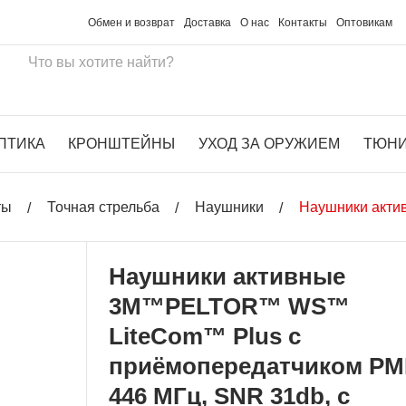
Обмен и возврат
Доставка
О нас
Контакты
Оптовикам
ПТИКА
КРОНШТЕЙНЫ
УХОД ЗА ОРУЖИЕМ
ТЮН
ты
Точная стрельба
Наушники
Наушники акти
Наушники активные
3М™PELTOR™ WS™
LiteCom™ Plus с
приёмопередатчиком P
446 МГц, SNR 31db, с