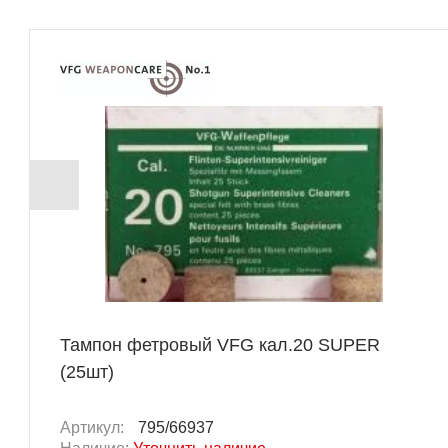
Тампон фетровый VFG кал.20 SUPER
(25шт)
Артикул:
795/66937