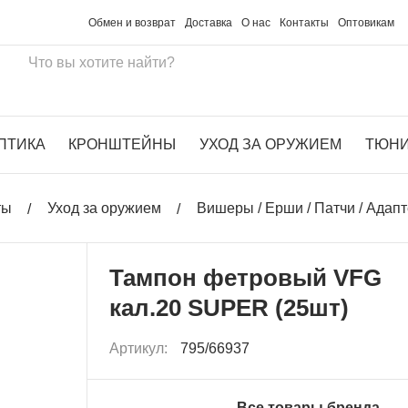
Обмен и возврат
Доставка
О нас
Контакты
Оптовикам
ПТИКА
КРОНШТЕЙНЫ
УХОД ЗА ОРУЖИЕМ
ТЮН
ты
Уход за оружием
Вишеры / Ерши / Патчи / Адап
Тампон фетровый VFG
кал.20 SUPER (25шт)
Артикул:
795/66937
Все товары бренда