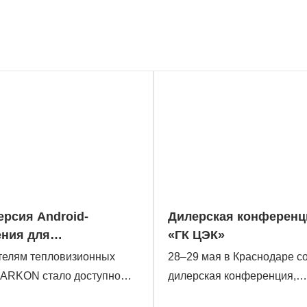
ерсия Android-
Дилерская конферен
ния для
«ГК ЦЭК»
изоров ARKON
телям тепловизионных
28–29 мая в Краснодаре с
 ARKON стало доступно
дилерская конференция,
е Android-приложения.
объединившая 47 партне