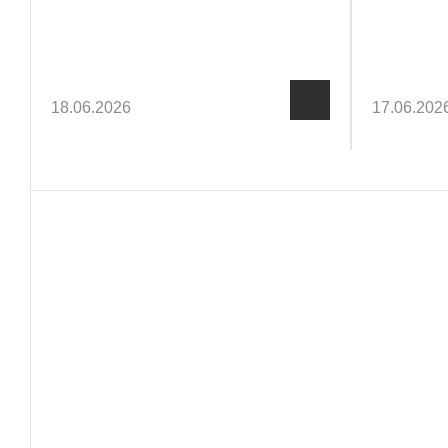
прицелов серии Alfa II (M).
18.06.2026
17.06.202