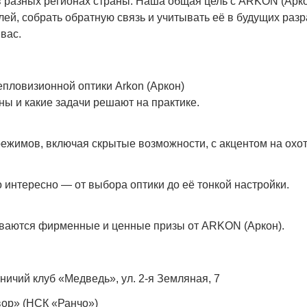
в разных регионах страны. Наша общая цель с ARKON (Арк
ей, собрать обратную связь и учитывать её в будущих разр
вас.
епловизионной оптики Arkon (Аркон)
ны и какие задачи решают на практике.
ежимов, включая скрытые возможности, с акцентом на охот
 интересно — от выбора оптики до её тонкой настройки.
ваются фирменные и ценные призы от ARKON (Аркон).
ничий клуб «Медведь», ул. 2-я Земляная, 7
вор» (НСК «Ранчо»)