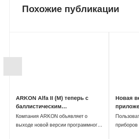
Похожие публикации
ARKON Alfa II (M) теперь с
Новая в
баллистическим
приложе
калькулятором
теплов
Компания ARKON объявляет о
Пользова
выходе новой версии программного
приборов
обеспечения для тепловизионных
обновлени