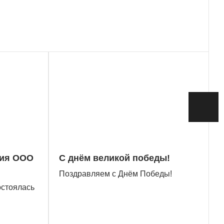
ция ООО
С днём великой победы!
Поздравляем с Днём Победы!
остоялась
ров ООО