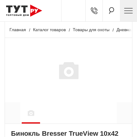
Главная
Каталог товаров
Товары для охоты
Дневная о
+ 564 бонусов
Бинокль Bresser TrueView 10x42