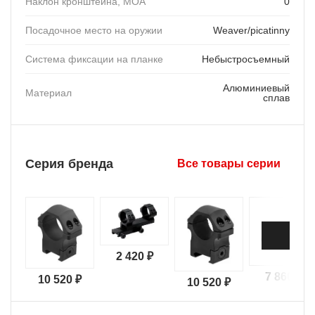
Наклон кронштейна, MOA
0
Посадочное место на оружии
Weaver/picatinny
Система фиксации на планке
Небыстросъемный
Алюминиевый
Материал
сплав
Серия бренда
Все товары серии
2 420 ₽
7 860 ₽
10 520 ₽
10 520 ₽