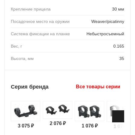
Крепление прицела
30 мм
Посадочное место на оружии
Weaver/picatinny
Система фиксации на планке
Небыстросъемный
Вес, г
0.165
Высота, мм
35
Серия бренда
Все товары серии
2 076 ₽
1 076 ₽
3 075 ₽
1 076 ₽