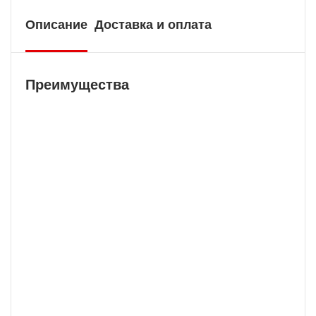
Описание
Доставка и оплата
Преимущества
Бесплатная доставка
У нас БЕСПЛАТНАЯ ДОСТАВКА наложенным
платежем. Вы получаете свою покупку в
кратчайшие сроки, вне зависимости от вашего
региона и сложности заказа.