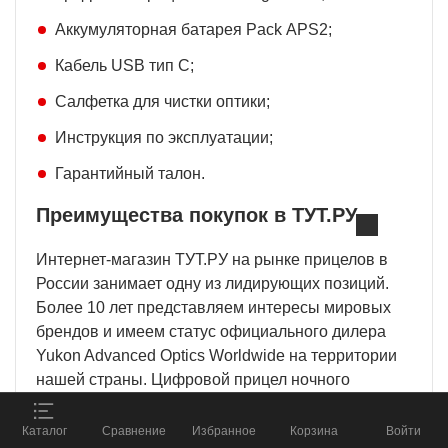
Аккумуляторная батарея Pack АPS2;
Кабель USB тип С;
Салфетка для чистки оптики;
Инструкция по эксплуатации;
Гарантийный талон.
Преимущества покупок в ТУТ.РУ
Интернет-магазин ТУТ.РУ на рынке прицелов в
Данный веб-сайт использует
cookie-файлы
в
целях предоставления вам лучшего
России занимает одну из лидирующих позиций.
пользовательского опыта на нашем сайте.
Более 10 лет представляем интересы мировых
Продолжая использовать данный сайт, вы
соглашаетесь с использованием нами
cookie-
брендов и имеем статус официального дилера
файлов
.
Принять
Yukon Advanced Optics Worldwide на территории
нашей страны. Цифровой прицел ночного
видения Pulsar Digex C50 купить в нашей
ПОДОБРАТЬ СНАРЯЖЕНИЕ
компании – выгодное вложение. Вы получите
%
Каталог
Сравнение
Избранное
Корзина
Войти
и получить скидку до