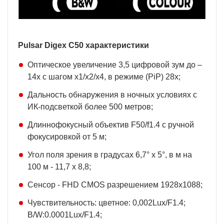
Pulsar Digex C50 характеристики
Оптическое увеличение 3,5 цифровой зум до –
14х с шагом х1/х2/х4, в режиме (PiP) 28х;
Дальность обнаружения в ночных условиях с
ИК-подсветкой более 500 метров;
Длиннофокусный объектив F50/f1.4 с ручной
фокусировкой от 5 м;
Угол поля зрения в градусах 6,7° x 5°, в м на
100 м - 11,7 х 8,8;
Сенсор - FHD CMOS разрешением 1928x1088;
Чувствительность: цветное: 0,002Lux/F1.4;
B/W:0.0001Lux/F1.4;