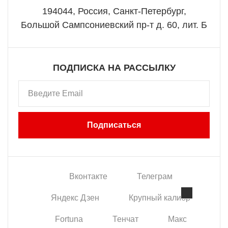
194044, Россия, Санкт-Петербург,
Большой Сампсониевский пр-т д. 60, лит. Б
ПОДПИСКА НА РАССЫЛКУ
Подписаться
Вконтакте
Телеграм
Яндекс Дзен
Крупный калибр
Данный веб-сайт использует
cookie-файлы
в
Fortuna
Тенчат
Макс
целях предоставления вам лучшего