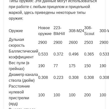
Типы оружия: Эти данные могут использоваться
при работе с любым прицелом и прицельной
маркой, здесь приведены некоторые типы
оружия:
Новое
223-
308-
Оружие
308-M24
300-
оружие
BlkHill
Scout
Дульная
2900
2900
2600
2503
2900
скорость
Баллистический
0.533
0.372
0.496
0.365
0.53
коэффициент
Вес пули (в
190
77
175
150
190
грейнах)
Диаметр канала
0.308
0.223
0.308
0.308
0.30
ствола (дюйм)
Расстояние
нулевой
100
100
100
200
100
пристрелки
(ярд)