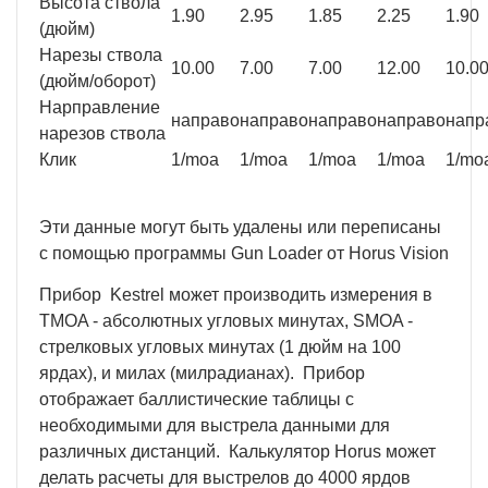
Высота ствола
1.90
2.95
1.85
2.25
1.90
(дюйм)
Нарезы ствола
10.00
7.00
7.00
12.00
10.0
(дюйм/оборот)
Нарправление
направо
направо
направо
направо
напр
нарезов ствола
Клик
1/moa
1/moa
1/moa
1/moa
1/mo
Эти данные могут быть удалены или переписаны
с помощью программы Gun Loader от Horus Vision
Прибор Kestrel может производить измерения в
TMOA - абсолютных угловых минутах, SMOA -
стрелковых угловых минутах (1 дюйм на 100
ярдах), и милах (милрадианах). Прибор
отображает баллистические таблицы с
необходимыми для выстрела данными для
различных дистанций. Калькулятор Horus может
делать расчеты для выстрелов до 4000 ярдов