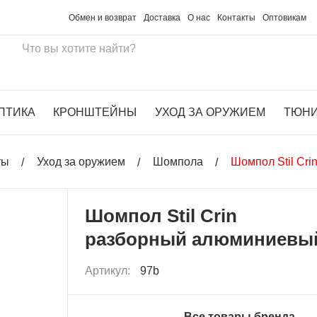
Обмен и возврат
Доставка
О нас
Контакты
Оптовикам
ПТИКА
КРОНШТЕЙНЫ
УХОД ЗА ОРУЖИЕМ
ТЮН
ты
Уход за оружием
Шомпола
Шомпол Stil Cr
Шомпол Stil Crin
разборный алюминиевы
Артикул:
97b
Все товары бренда