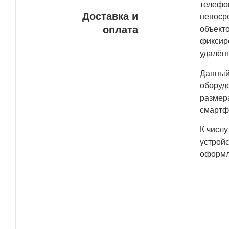
телефо
Доставка и
непоср
оплата
объект
фиксир
удалён
Данный
оборуд
размер
смартф
К числ
устройс
оформл