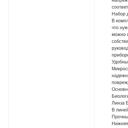
напряже
соотве
Набор 
В компл
что ну
можно с
собств
руковод
прибор
Удобны
Микрос
надежно
повреж
Основн
Биологи
Линза Б
В линей
Прочны
Нижняя