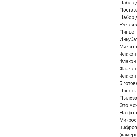
Набор 
Постав
Набор 
Руково
Пинцет
Инкуба
Микрот
Флакон
Флакон
Флакон
Флакон
5 готов
Пипетк
Пылеза
Это мо
На фот
Микрос
цифров
(камеры