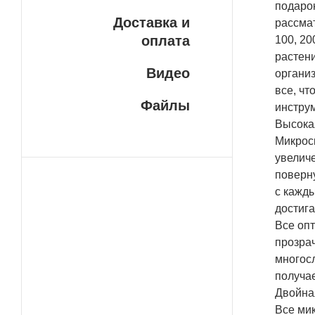
подарок
Доставка и
рассма
оплата
100, 20
растен
Видео
органи
все, ч
Файлы
инструм
Высока
Микрос
увеличе
поверн
с кажд
достига
Все оп
прозра
многос
получае
Двойна
Все ми