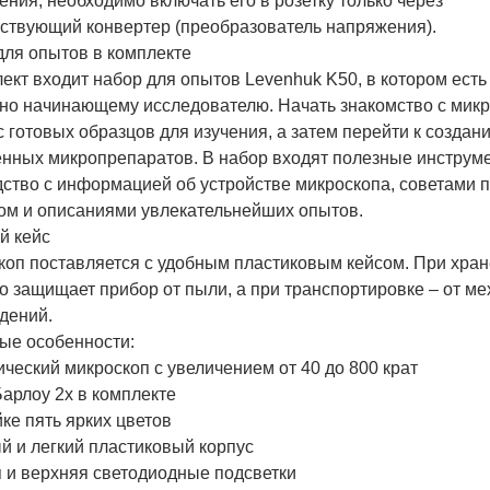
ния, необходимо включать его в розетку только через
тствующий конвертер (преобразователь напряжения).
для опытов в комплекте
ект входит набор для опытов Levenhuk K50, в котором есть 
жно начинающему исследователю. Начать знакомство с мик
 готовых образцов для изучения, а затем перейти к создан
енных микропрепаратов. В набор входят полезные инструм
ство с информацией об устройстве микроскопа, советами п
ом и описаниями увлекательнейших опытов.
й кейс
коп поставляется с удобным пластиковым кейсом. При хран
 защищает прибор от пыли, а при транспортировке – от ме
дений.
ые особенности:
ческий микроскоп с увеличением от 40 до 800 крат
арлоу 2x в комплекте
ке пять ярких цветов
й и легкий пластиковый корпус
 и верхняя светодиодные подсветки