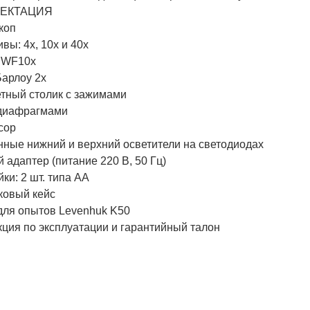
ЕКТАЦИЯ
коп
вы: 4х, 10х и 40х
 WF10х
Барлоу 2x
тный столик с зажимами
 диафрагмами
сор
нные нижний и верхний осветители на светодиодах
 адаптер (питание 220 В, 50 Гц)
ки: 2 шт. типа АА
ковый кейс
для опытов Levenhuk K50
кция по эксплуатации и гарантийный талон