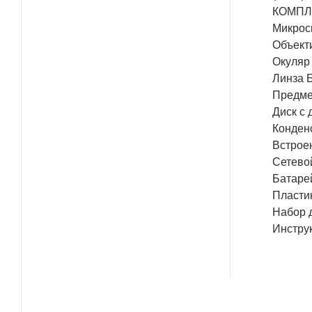
КОМПЛ
Микрос
Объекти
Окуляр
Линза 
Предме
Диск с
Конден
Встрое
Сетевой
Батарей
Пласти
Набор 
Инстру