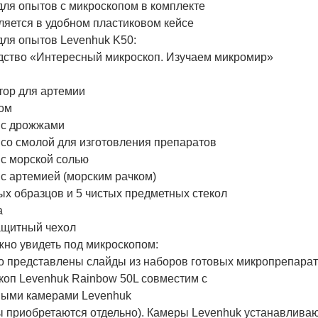
для опытов с микроскопом в комплекте
ляется в удобном пластиковом кейсе
для опытов Levenhuk K50:
дство «Интересный микроскоп. Изучаем микромир»
тор для артемии
ом
 с дрожжами
 со смолой для изготовления препаратов
 с морской солью
 с артемией (морским рачком)
ых образцов и 5 чистых предметных стекол
а
щитный чехол
жно увидеть под микроскопом:
о представлены слайды из наборов готовых микропрепарат
коп Levenhuk Rainbow 50L совместим с
ыми камерами Levenhuk
 приобретаются отдельно). Камеры Levenhuk устанавливают