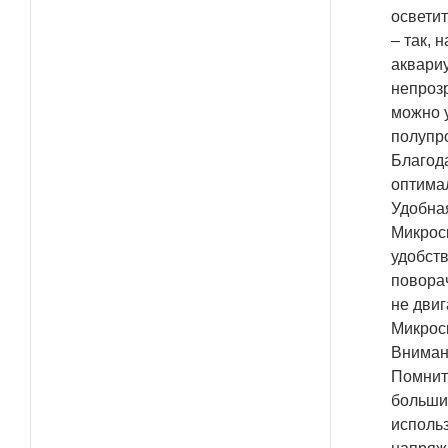
осветит
– так, 
аквариу
непроз
можно у
полупр
Благод
оптима
Удобна
Микроск
удобств
поворач
не двиг
Микроск
Вниман
Помните
большин
использ