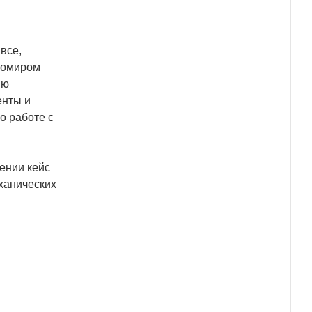
все,
ромиром
ию
енты и
о работе с
ении кейс
ханических