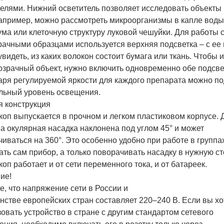
елями. Нижний осветитель позволяет исследовать объекты 
например, можно рассмотреть микроорганизмы в капле воды
ма или клеточную структуру луковой чешуйки. Для работы 
рачными образцами используется верхняя подсветка – с е
видеть, из каких волокон состоит бумага или ткань. Чтобы 
озрачный объект, нужно включить одновременно обе подсве
аря регулируемой яркости для каждого препарата можно п
льный уровень освещения.
я конструкция
оп выпускается в прочном и легком пластиковом корпусе. 
а окулярная насадка наклонена под углом 45° и может
иваться на 360°. Это особенно удобно при работе в группа
ать сам прибор, а только поворачивать насадку в нужную ст
оп работает и от сети переменного тока, и от батареек.
ие!
, что напряжение сети в России и
стве европейских стран составляет 220–240 В. Если вы хо
овать устройство в стране с другим стандартом сетевого