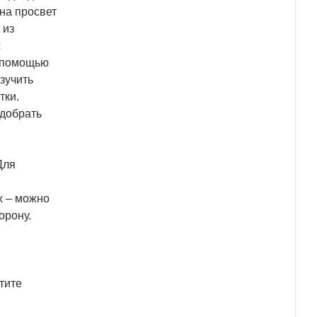
на просвет
 из
с
е помощью
изучить
тки.
одобрать
Для
х – можно
орону.
тите