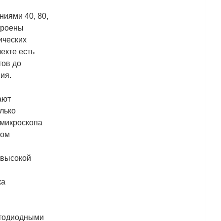
иями 40, 80,
строены
ических
екте есть
тов до
ия.
ают
олько
 микроскопа
том
 высокой
ка
етодиодными