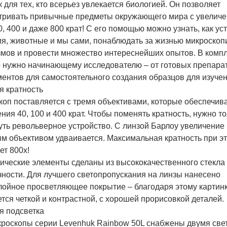
 для тех, кто всерьез увлекается биологией. Он позволяет
тривать привычные предметы окружающего мира с увеличен
0, 400 и даже 800 крат! С его помощью можно узнать, как у
ия, животные и мы сами, понаблюдать за жизнью микроскоп
змов и провести множество интереснейших опытов. В компл
то нужно начинающему исследователю – от готовых препара
ентов для самостоятельного создания образцов для изучен
я кратность
коп поставляется с тремя объективами, которые обеспечив
ния 40, 100 и 400 крат. Чтобы поменять кратность, нужно т
уть револьверное устройство. С линзой Барлоу увеличение
ым объективом удваивается. Максимальная кратность при э
ет 800x!
тические элементы сделаны из высококачественного стекла
чности. Для лучшего светопропускания на линзы нанесено
лойное просветляющее покрытие – благодаря этому картин
тся четкой и контрастной, с хорошей прорисовкой деталей.
я подсветка
кроскопы серии Levenhuk Rainbow 50L снабжены двумя св