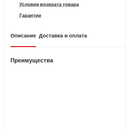
Условия возврата товара
Гарантии
Описание
Доставка и оплата
Преимущества
Бесплатная доставка
У нас БЕСПЛАТНАЯ ДОСТАВКА наложенным
платежем. Вы получаете свою покупку в
кратчайшие сроки, вне зависимости от вашего
региона и сложности заказа.