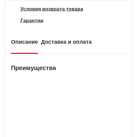
Условия возврата товара
Гарантии
Описание
Доставка и оплата
Преимущества
Бесплатная доставка
У нас БЕСПЛАТНАЯ ДОСТАВКА наложенным
платежем. Вы получаете свою покупку в
кратчайшие сроки, вне зависимости от вашего
региона и сложности заказа.