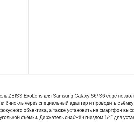
ель ZEISS ExoLens для Samsung Galaxy S6/ S6 edge позво
или бинокль через специальный адаптер и проводить съёмк
окусного объектива, а также установить на смартфон высо
гольной съёмки. Держатель снабжён гнездом 1/4" для уста