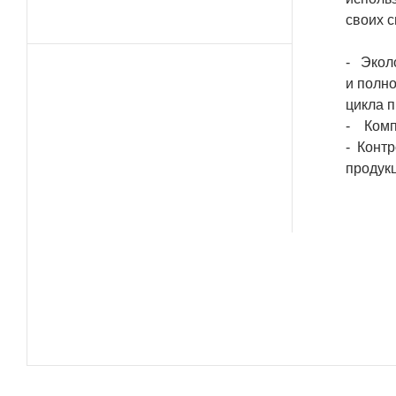
своих 
- Экол
и полн
цикла п
- Компа
- Контр
продук