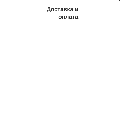
Доставка и
оплата
Бе
У н
ДОС
пла
сво
сро
ваш
сло