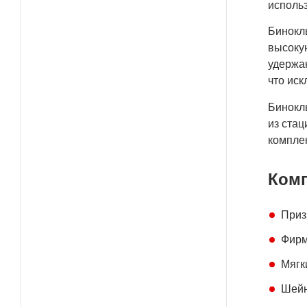
использ
Бинокл
высоку
удержа
что иск
Бинокл
из стац
комплек
Комп
Приз
Фирм
Мягк
Шейн