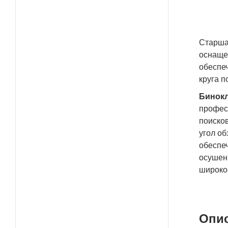
Cтарша
оснаще
обеспе
круга п
Бинок
профес
поиско
угол о
обеспе
осушенн
широко
Опис