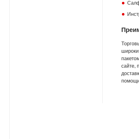
Салф
Инст
Преим
Торгов
широки
пакетом
сайте, 
доставк
помощи