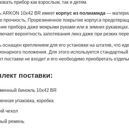
овать прибор как взрослым, так и детям.
ь ARKON 10x42 BR имеет
корпус из полиамида
— материал
ю прочность. Прорезиненное покрытие корпуса предотвращ
ние прибора даже мокрыми руками или в зимних рукавицах.
лючает вероятность запотевания линз даже при резких пер
ь оснащен креплением для его установки на штатив, что и
ионарного положения. Для этого используется стандартный
т поставки не входит и его необходимо приобретать отдель
лект поставки:
менный бинокль 10x42 BR
енная упаковка, коробка
ий чехол
ый ремень