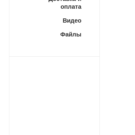
Ма
оплата
Инт
это
Видео
маг
ARK
Файлы
нас
уве
пок
Гар
В н
пре
дли
тех
про