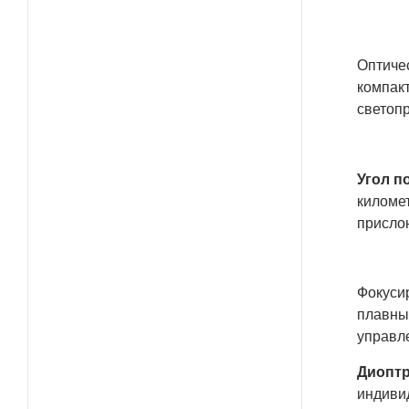
Оптиче
компак
светопр
Угол по
километ
присло
Фокуси
плавным
управл
Диоптр
индиви