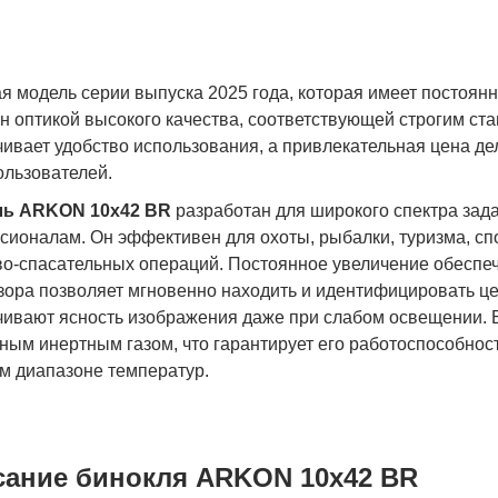
поср
я модель серии выпуска 2025 года, которая имеет постоян
н оптикой высокого качества, соответствующей строгим ст
чивает удобство использования, а привлекательная цена д
ользователей.
ль ARKON 10x42 BR
разработан для широкого спектра задач
сионалам. Он эффективен для охоты, рыбалки, туризма, сп
во-спасательных операций. Постоянное увеличение обеспеч
бзора позволяет мгновенно находить и идентифицировать ц
чивают ясность изображения даже при слабом освещении. Б
ым инертным газом, что гарантирует его работоспособност
м диапазоне температур.
ание бинокля ARKON 10x42 BR