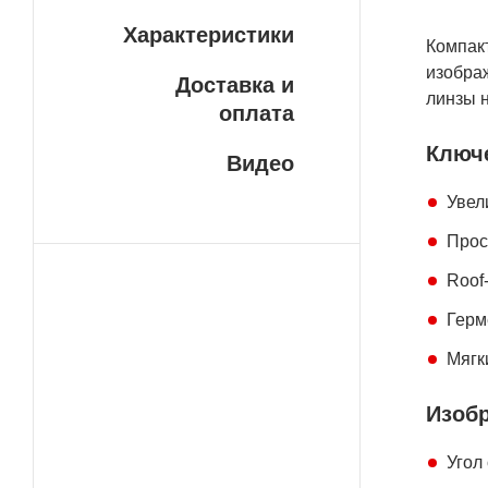
Характеристики
Компак
изображ
Доставка и
линзы н
оплата
Ключ
Видео
Увел
Прос
Roof
Герм
Мягк
Изобр
Угол 