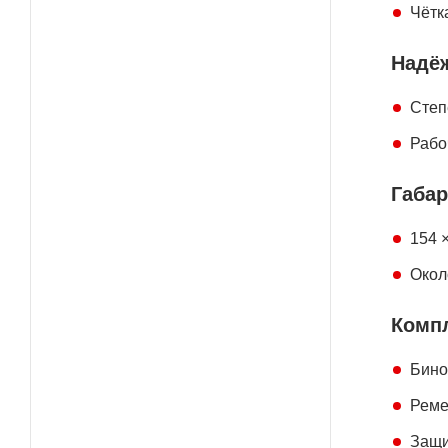
Чётк
Надё
Степ
Рабо
Габар
154 ×
Около
Комп
Бино
Реме
Защи