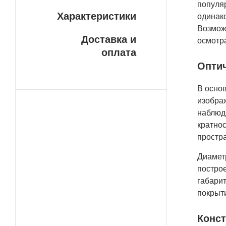
популя
Характеристики
одинако
Возмож
Доставка и
осмотра
оплата
Оптич
В осно
изображ
наблюд
кратнос
простра
Диаметр
построе
габари
покрыт
Конст