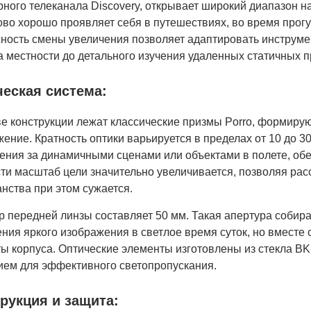
рного телеканала Discovery, открывает широкий диапазон 
во хорошо проявляет себя в путешествиях, во время прогу
ность смены увеличения позволяет адаптировать инструмен
 местности до детального изучения удаленных статичных п
еская система:
ве конструкции лежат классические призмы Porro, формир
ение. Кратность оптики варьируется в пределах от 10 до 3
ения за динамичными сценами или объектами в полете, об
ти масштаб цели значительно увеличивается, позволяя рас
нства при этом сужается.
 передней линзы составляет 50 мм. Такая апертура собира
ния яркого изображения в светлое время суток, но вместе 
ты корпуса. Оптические элементы изготовлены из стекла 
ием для эффективного светопропускания.
рукция и защита: