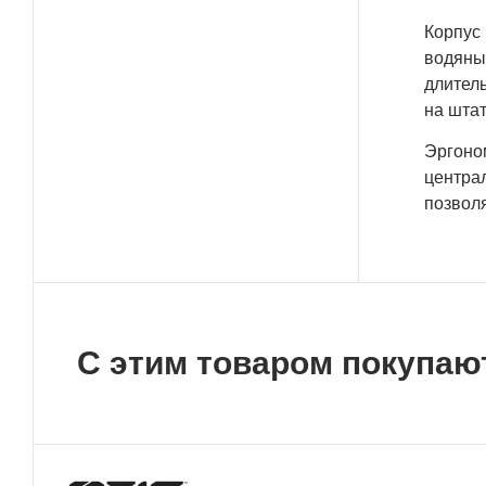
Корпус 
водяным
длител
на штат
Эргоно
центра
позвол
С этим товаром покупаю