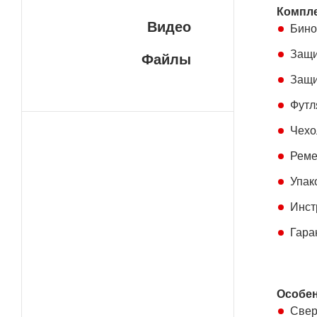
Компле
Видео
Защи
Файлы
Защи
Футл
Чехо
Реме
Упак
Инст
Гара
Особен
Свер