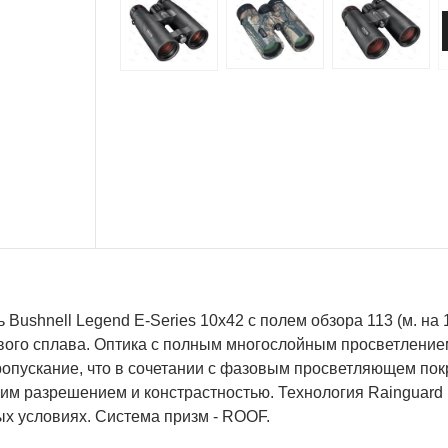
 Bushnell Legend E-Series 10x42 с полем обзора 113 (м. на 
вого сплава. Оптика с полным многослойным просветление
ропускание, что в сочетании с фазовым просветляющем по
ким разрешением и констрастностью. Технология Rainguard
ых условиях. Система призм - ROOF.