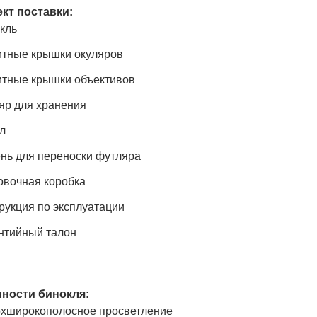
кт поставки:
Бинокль
тные крышки окуляров
тные крышки объективов
яр для хранения
л
нь для переноски футляра
овочная коробка
рукция по эксплуатации
нтийный талон
ности бинокля:
хширокополосное просветление