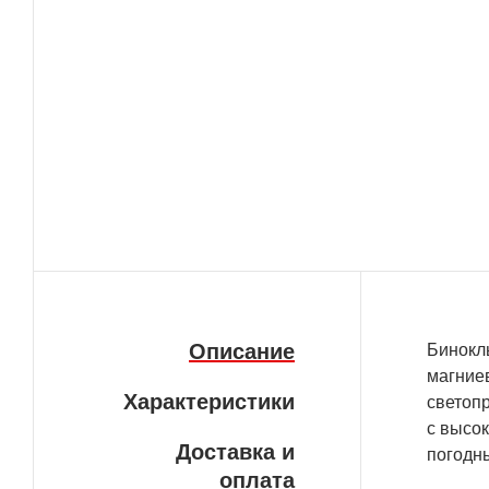
Описание
Бинокль
магние
Характеристики
светоп
с высо
Доставка и
погодн
оплата