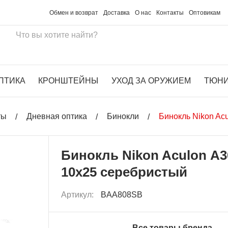
Обмен и возврат
Доставка
О нас
Контакты
Оптовикам
ПТИКА
КРОНШТЕЙНЫ
УХОД ЗА ОРУЖИЕМ
ТЮН
ты
Дневная оптика
Бинокли
Бинокль Nikon Ac
Бинокль Nikon Aculon А3
10x25 серебристый
Артикул:
BAA808SB
Все товары бренда