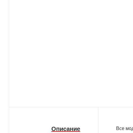
Описание
Bce мo