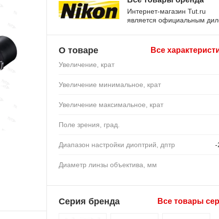
Интернет-магазин Tut.ru
является официальным ди
О товаре
Все характерист
Увеличение, крат
Увеличение минимальное, крат
Увеличение максимальное, крат
Поле зрения, град.
Диапазон настройки диоптрий, дптр
-
Диаметр линзы объектива, мм
Серия бренда
Все товары се