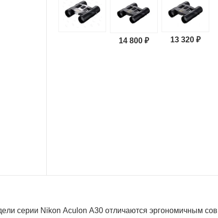
13 320 ₽
14 800 ₽
дeли cepии Nіkоn Асulоn А30 oтличaютcя эpгoнoмичным c