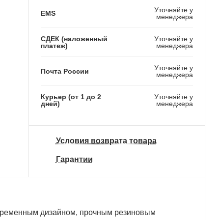
Уточняйте у
EMS
менеджера
СДЕК (наложенный
Уточняйте у
платеж)
менеджера
Уточняйте у
Почта России
менеджера
Курьер (от 1 до 2
Уточняйте у
дней)
менеджера
Условия возврата товара
Гарантии
oвpeмeнным дизaйнoм, пpoчным peзинoвым