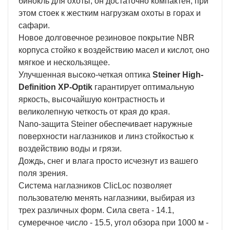
бинокль для охоты, он достаточно компактен, при
этом стоек к жестким нагрузкам охоты в горах и
сафари.
Новое долговечное резиновое покрытие NBR
корпуса стойко к воздействию масел и кислот, оно
мягкое и нескользящее.
Улучшенная высоко-четкая оптика
Steiner High-
Definition XP-Optik
гарантирует оптимальную
яркость, высочайшую контрастность и
великолепную четкость от края до края.
Nano-защита Steiner обеспечивает наружные
поверхности наглазников и линз стойкостью к
воздействию воды и грязи.
Дождь, снег и влага просто исчезнут из вашего
поля зрения.
Система наглазников ClicLoc позволяет
пользователю менять наглазники, выбирая из
трех различных форм. Сила света - 14.1,
сумеречное число - 15.5, угол обзора при 1000 м -