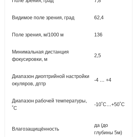
Поле зрения, град
7,8
Видимое поле зрения, град
62,4
Поле зрения, м/1000 м
136
Минимальная дистанция
2,5
фокусировки, м
Диапазон диоптрийной настройки
-4 … +4
окуляров, дптр
Диапазон рабочей температуры,
-10˚С…+50˚С
˚С
да (до
Влагозащищённость
глубины 5м)