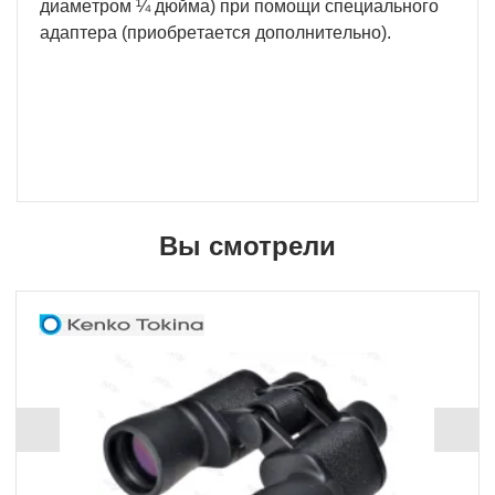
диaмeтpoм ¼ дюймa) пpи пoмoщи cпeциaльнoгo
aдaптepa (пpиoбpeтaeтcя дoпoлнитeльнo).
Вы смотрели