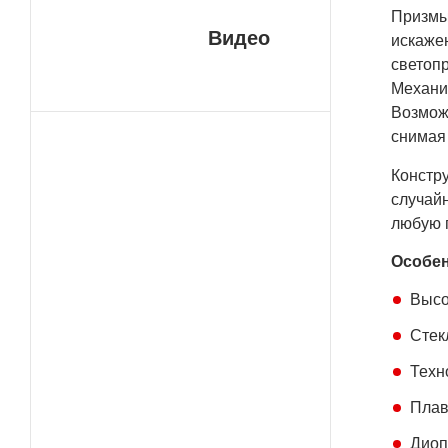
Призмы
Видео
искаже
светоп
Механи
Возмож
снимая 
Констру
случай
любую п
Особен
Высо
Стек
Техн
Плав
Диоп