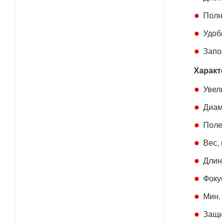
Полн
Удоб
Запо
Характ
Увел
Диам
Поле
Вес, 
Длин
Фоку
Мин.
Защи