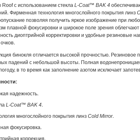
 Roof с использованием стекла
L-Coat™ BAK 4
обеспечиваю
ний. Фирменная технология многослойного покрытия линз
C
ропускание позволяя получить яркое изображение при люб
зм плавной фокусировки и широкое поле зрения облегчают
ность диоптрийной корректировки и удобные резиновые наг
очков.
кция бинокля отличается высокой прочностью. Резиновое п
ных падений с небольшой высоты. Полная водонепроницае
огоду, в то время как заполнение азотом исключает запот
ности:
кая надежность.
ла
L-Coat™ BAK 4
.
ология многослойного покрытия линз
Cold Mirror
.
ная фокусировка.
трийная коррекция.