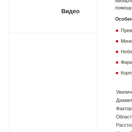
необыч
помощни
Видео
Особен
Прев
Мини
Небо
Фирм
Корп
Увелич
Диамет
Фактор
Област
Рассто