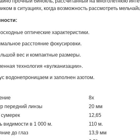
айно прочный бинокль, рассчитанный на многолетнюю инт
ком в ситуациях, когда возможность рассмотреть мельчайш
ности:
осходные оптические характеристики.
мальное расстояние фокусировки.
льшой вес и компактные размеры.
енная технология «вулканизации».
ус водонепроницаем и заполнен азотом.
ение
8x
р передний линзы
20 мм
 сумерек
12,65
ь видимости в 1 000 м.
110 м.
яние до глаз
13,9 мм