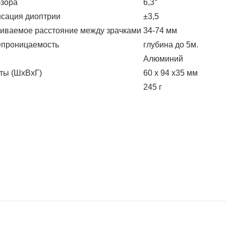
бзора
6,3°
сация диоптрии
±3,5
иваемое расстояние между зрачками
34-74 мм
проницаемость
глубина до 5м.
Алюминий
ты (ШхВхГ)
60 x 94 x35 мм
245 г