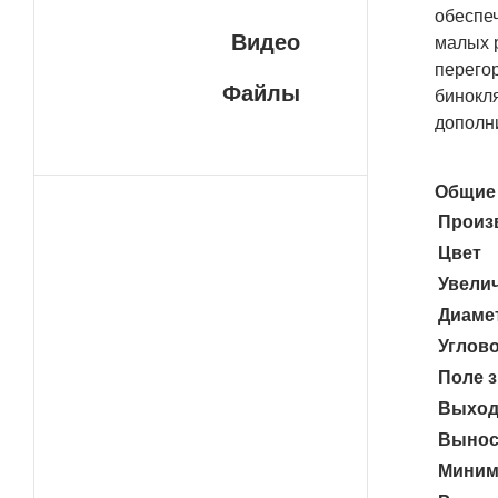
обеспе
Видео
малых 
перего
Файлы
бинокл
дополн
Общие 
Произ
Цвет
Увелич
Диамет
Углово
Поле з
Выход
Вынос
Миним