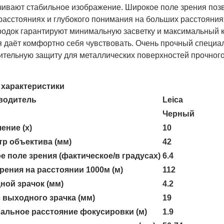
чивают стабильное изображение. Широкое поле зрения позв
расстояниях и глубокого понимания на больших расстояни
родок гарантируют минимальную засветку и максимальный 
я даёт комфортно себя чувствовать. Очень прочный специа
ительную защиту для металлических поверхностей прочного
характеристики
водитель
Leica
Черный
ение (x)
10
р объектива (мм)
42
е поле зрения (фактическое/в градусах)
6.4
рения на расстоянии 1000м (м)
112
ной зрачок (мм)
4.2
 выходного зрачка (мм)
19
альное расстояние фокусировки (м)
1.9