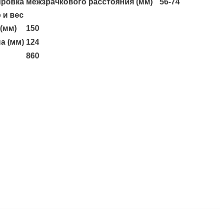
ровка межзрачкового расстояния (мм)
56-74
 и вес
(мм)
150
а (мм)
124
860