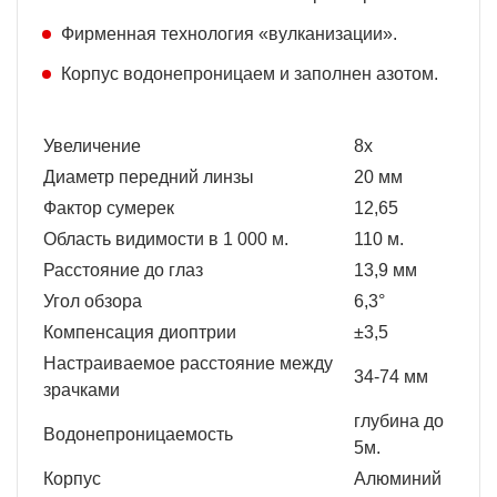
Фирменная технология «вулканизации».
Корпус водонепроницаем и заполнен азотом.
Увеличение
8x
Диаметр передний линзы
20 мм
Фактор сумерек
12,65
Область видимости в 1 000 м.
110 м.
Расстояние до глаз
13,9 мм
Угол обзора
6,3°
Компенсация диоптрии
±3,5
Настраиваемое расстояние между
34-74 мм
зрачками
глубина до
Водонепроницаемость
5м.
Корпус
Алюминий