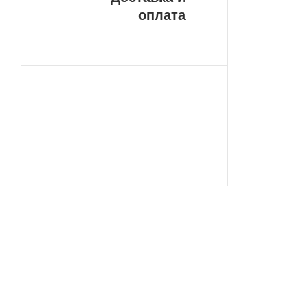
У н
оплата
ДОС
пла
сво
сро
ваш
сло