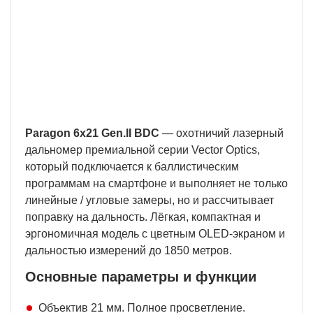
Бесплатная доставка
У нас БЕСПЛАТНАЯ ДОСТАВКА наложенным
платежем. Вы получаете свою покупку в
кратчайшие сроки, вне зависимости от вашего
региона и сложности заказа.
Paragon 6x21 Gen.II BDC
— охотничий лазерный
дальномер премиальной серии Vector Optics,
который подключается к баллистическим
программам на смартфоне и выполняет не только
линейные / угловые замеры, но и рассчитывает
поправку на дальность. Лёгкая, компактная и
эргономичная модель с цветным OLED-экраном и
дальностью измерений до 1850 метров.
Основные параметры и функции
Объектив 21 мм. Полное просветление.