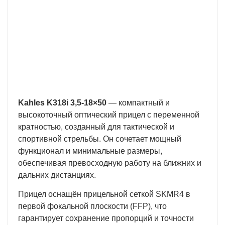
Бесплатная доставка
У нас БЕСПЛАТНАЯ ДОСТАВКА наложенным
платежем. Вы получаете свою покупку в
кратчайшие сроки, вне зависимости от вашего
региона и сложности заказа.
Kahles K318i 3,5-18×50
— компактный и
высокоточный оптический прицел с переменной
кратностью, созданный для тактической и
спортивной стрельбы. Он сочетает мощный
функционал и минимальные размеры,
обеспечивая превосходную работу на ближних и
дальних дистанциях.
Прицел оснащён прицельной сеткой SKMR4 в
первой фокальной плоскости (FFP), что
гарантирует сохранение пропорций и точности