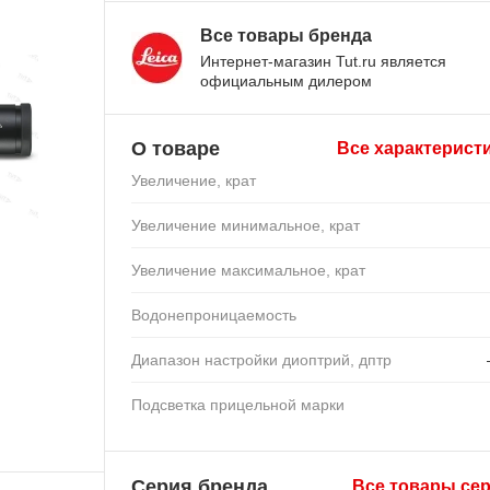
Все товары бренда
Интернет-магазин Tut.ru является
официальным дилером
О товаре
Все характерист
Увеличение, крат
Увеличение минимальное, крат
Увеличение максимальное, крат
Водонепроницаемость
Диапазон настройки диоптрий, дптр
Подсветка прицельной марки
Серия бренда
Все товары се