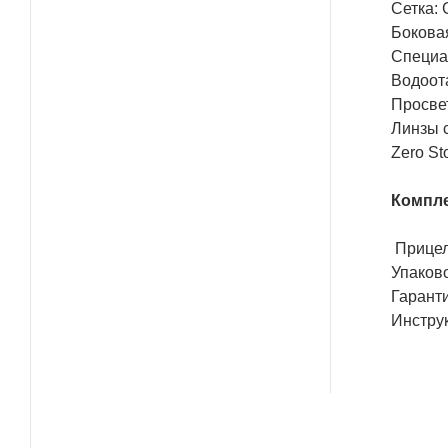
Сетка: 
Боковая
Специа
Водоот
Просве
Линзы 
Zero S
Компле
Прице
Упаков
Гарант
Инстру