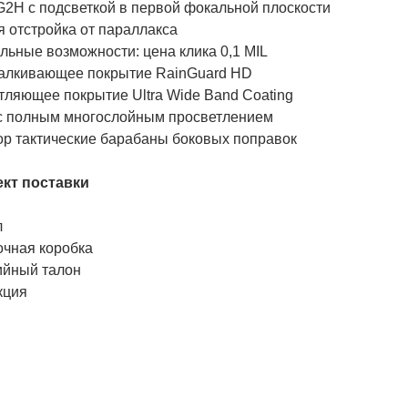
G2H с подсветкой в первой фокальной плоскости
 отстройка от параллакса
льные возможности: цена клика 0,1 MIL
алкивающее покрытие RainGuard HD
тляющее покрытие Ultra Wide Band Coating
с полным многослойным просветлением
top тактические барабаны боковых поправок
кт поставки
л
очная коробка
ийный талон
кция