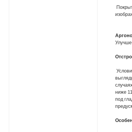
Покрыти
изобра
Аргоно
Улучше
Отстро
Условие
выгляди
случаях
ниже 11
под гла
предусм
Особен