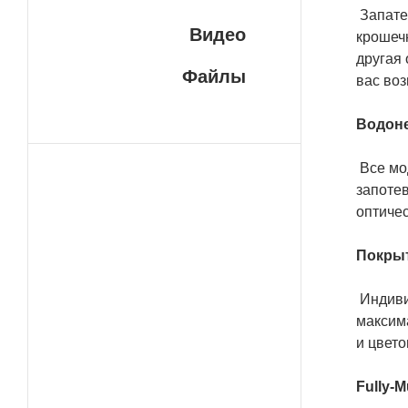
Запате
Видео
крошечн
другая 
Файлы
вас воз
Водоне
Все мо
запотев
оптичес
Покрыт
Индиви
максима
и цвето
Fully-M