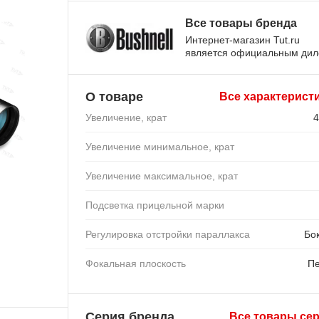
Все товары бренда
Интернет-магазин Tut.ru
является официальным ди
О товаре
Все характерист
Увеличение, крат
4
Увеличение минимальное, крат
Увеличение максимальное, крат
Подсветка прицельной марки
Регулировка отстройки параллакса
Бо
Фокальная плоскость
П
Серия бренда
Все товары се