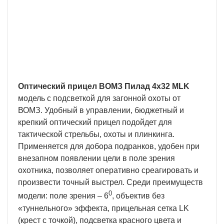
Гарантия 2 года
В нашей компании мы предоставляем
длительную гарантию на технически сложную
продукцию.
Оптический прицел ВОМЗ Пилад 4х32 MLK
модель с подсветкой для загонной охоты от
ВОМЗ. Удобный в управлении, бюджетный и
крепкий оптический прицел подойдет для
тактической стрельбы, охоты и плинкинга.
Применяется для добора подранков, удобен при
внезапном появлении цели в поле зрения
охотника, позволяет оперативно среагировать и
произвести точный выстрел. Среди преимуществ
0
модели: поле зрения – 6
, объектив без
«туннельного» эффекта, прицельная сетка LK
(крест с точкой), подсветка красного цвета и