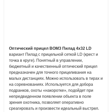
Гарантия 2 года
В нашей компании мы предоставляем
длительную гарантию на технически сложную
продукцию.
Оптический прицел ВОМЗ Пилад 4х32 LD
вариант Пилад с прицельной сеткой LD (крест и
точка в круге). Понятный в управлении,
бюджетный и качественный оптический прицел
предназначен для точного прицеливания на
малых дистанциях. Можно использовать в тирах и
на соревнованиях. Используется для добора
подранков, охоты «накоротке», подойдет при
непредвиденном появлении объекта в поле
зрения охотника, позволяет оперативно
среагировать и произвести идеальный выстрел.