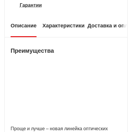
Гарантии
Описание
Характеристики
Доставка и опла
Преимущества
Бесплатная доставка
У нас БЕСПЛАТНАЯ ДОСТАВКА наложенным
платежем. Вы получаете свою покупку в
кратчайшие сроки, вне зависимости от вашего
региона и сложности заказа.
Проще и лучше – новая линейка оптических