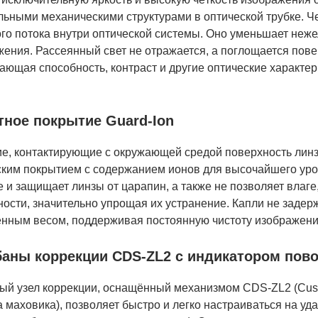
льными механическими структурами в оптической трубке. Ч
ого потока внутри оптической системы. Оно уменьшает неж
ения. Рассеянный свет не отражается, а поглощается пове
ющая способность, контраст и другие оптические характер
ное покрытие Guard-Ion
е, контактирующие с окружающей средой поверхность линз
ским покрытием с содержанием ионов для высочайшего уров
 и защищает линзы от царапин, а также не позволяет влаге,
ости, значительно упрощая их устранение. Капли не задер
енным весом, поддерживая постоянную чистоту изображени
аны коррекции CDS-ZL2 с индикатором пов
ый узел коррекции, оснащённый механизмом CDS-ZL2 (Custo
 маховика), позволяет быстро и легко настраиваться на уд