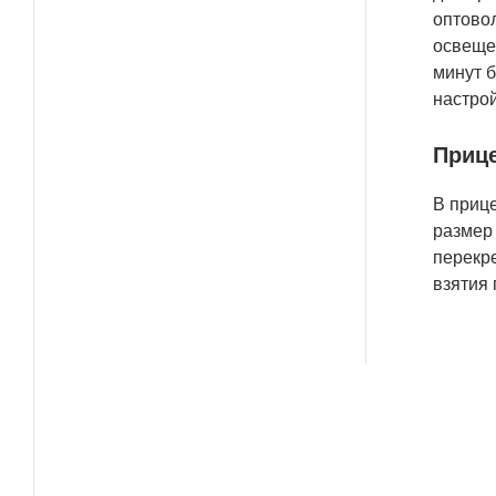
оптово
освещен
минут б
настро
Прице
В прице
размер 
перекре
взятия 