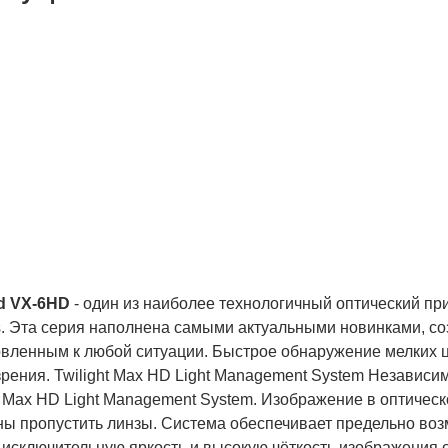
сплатная доставка
ас БЕСПЛАТНАЯ
ТАВКА наложенным
тежем. Вы получаете
ю покупку в кратчайшие
ки, вне зависимости от
его региона и
жности заказа.
d VX-6HD
- один из наиболее технологичный оптический пр
. Эта серия наполнена самыми актуальными новинками, соз
овленным к любой ситуации. Быстрое обнаружение мелких 
рения. Twilight Max HD Light Management System Независим
t Max HD Light Management System. Изображение в оптическо
ы пропустить линзы. Система обеспечивает предельно возм
 исключительную яркость и высокую чёткость изображения о