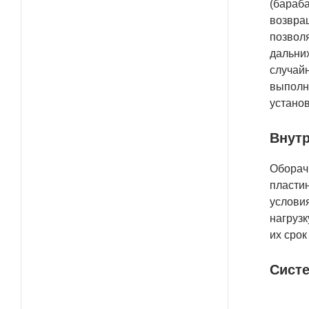
(бараба
возвращ
позволя
дальних
случайн
выполн
устано
Внутр
Оборач
пласти
услови
нагруз
их срок
Систе