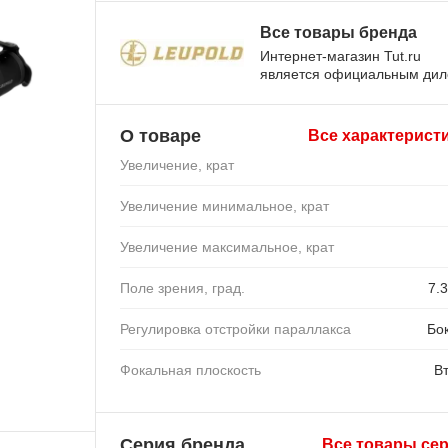
Все товары бренда
Интернет-магазин Tut.ru
является официальным ди
О товаре
Все характерист
Увеличение, крат
Увеличение минимальное, крат
Увеличение максимальное, крат
Поле зрения, град.
7.3
Регулировка отстройки параллакса
Бо
Фокальная плоскость
В
Серия бренда
Все товары се