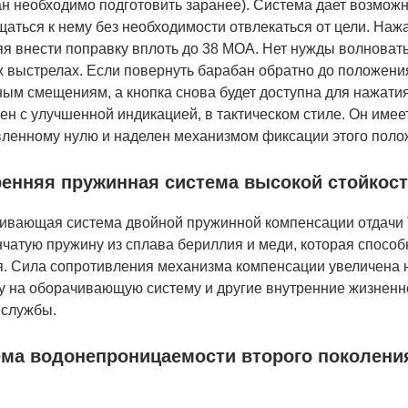
н необходимо подготовить заранее). Система дает возможн
аться к нему без необходимости отвлекаться от цели. Наж
я внести поправку вплоть до 38 MOA. Нет нужды волновать
 выстрелах. Если повернуть барабан обратно до положения
ым смещениям, а кнопка снова будет доступна для нажатия
ен с улучшенной индикацией, в тактическом стиле. Он име
вленному нулю и наделен механизмом фиксации этого поло
енняя пружинная система высокой стойкости 
ивающая система двойной пружинной компенсации отдачи Tw
нчатую пружину из сплава бериллия и меди, которая спос
я. Сила сопротивления механизма компенсации увеличена н
ку на оборачивающую систему и другие внутренние жизненн
 службы.
ма водонепроницаемости второго поколени