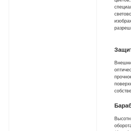
специа
светов
изображ
разреша
Защит
Внешни
оптиче
прочное
поверхн
собств
Бараб
Высотн
оборота