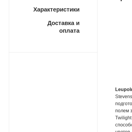
Характеристики
Бе
Доставка и
У н
оплата
ДОС
пла
сво
сро
ваш
сло
Leupol
Stevens
подгот
полем з
Twiligh
способн
цветов,