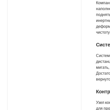
Компани
наполне
поднять
инертн
деформ
чистот
Систе
Система
дистанц
мигать,
Достато
вернут
Контр
Узел ко
для про