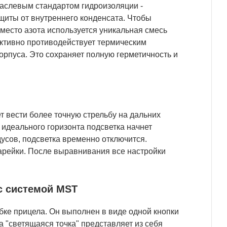
раслевым стандартом гидроизоляции -
щиты от внутреннего конденсата. Чтобы
место азота используется уникальная смесь
ективно противодействует термическим
рпуса. Это сохраняет полную герметичность и
т вести более точную стрельбу на дальних
 идеального горизонта подсветка начнет
дусов, подсветка временно отключится.
тарейки. После выравнивания все настройки
 с системой MST
убке прицела. Он выполнен в виде одной кнопки
а "светящаяся точка" представляет из себя