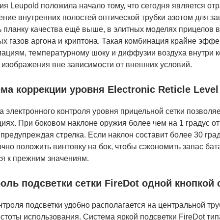
я Leupold положила начало тому, что сегодня является от
ние внутренних полостей оптической трубки азотом для за
 планку качества ещё выше, в элитных моделях прицелов в
ых газов аргона и криптона. Такая комбинация крайне эфф
ациям, температурному шоку и диффузии воздуха внутри ко
у изображения вне зависимости от внешних условий.
ма коррекции уровня Electronic Reticle Level
 электронного контроля уровня прицельной сетки позволяе
иях. При боковом наклоне оружия более чем на 1 градус от
 предупреждая стрелка. Если наклон составит более 30 гра
чно положить винтовку на бок, чтобы сэкономить запас ба
ся к прежним значениям.
оль подсветки сетки FireDot одной кнопкой
нтроля подсветки удобно располагается на центральной тр
стоты использования. Система яркой подсветки FireDot тип