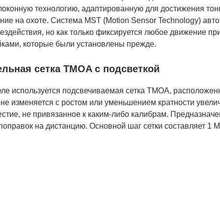
локонную технологию, адаптированную для достижения тонк
ие на охоте. Система MST (Motion Sensor Technology) авто
ездействия, но как только фиксируется любое движение при
йками, которые были установлены прежде.
льная сетка TMOA с подсветкой
ле используется подсвечиваемая сетка TMOA, расположенна
не изменяется с ростом или уменьшением кратности увелич
стие, не привязанное к каким-либо калибрам. Предназначе
поправок на дистанцию. Основной шаг сетки составляет 1 M