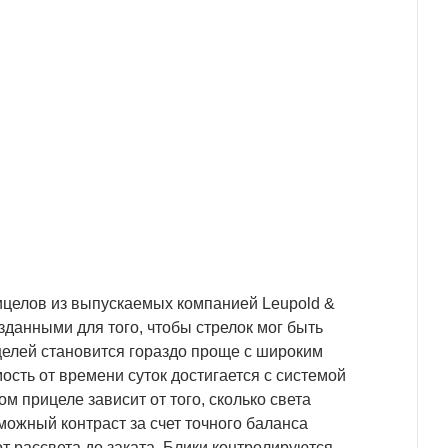
ицелов из выпускаемых компанией Leupold &
данными для того, чтобы стрелок мог быть
целей становится гораздо проще с широким
ость от времени суток достигается с системой
м прицеле зависит от того, сколько света
ожный контраст за счет точного баланса
т рассвета до заката. Блики контролируются