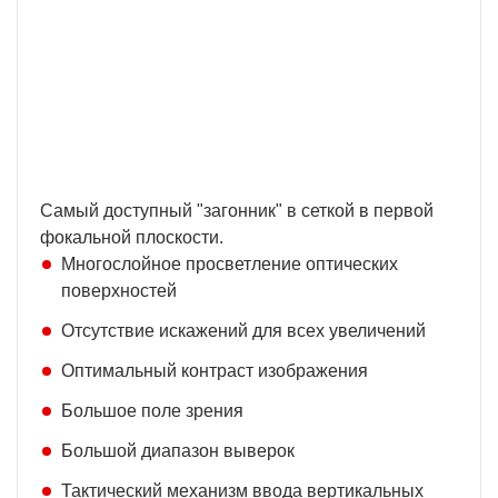
Бесплатная доставка
У нас БЕСПЛАТНАЯ ДОСТАВКА наложенным
платежем. Вы получаете свою покупку в
кратчайшие сроки, вне зависимости от вашего
региона и сложности заказа.
Самый доступный "загонник" в сеткой в первой
фокальной плоскости.
Многослойное просветление оптических
поверхностей
Отсутствие искажений для всех увеличений
Оптимальный контраст изображения
Большое поле зрения
Большой диапазон выверок
Тактический механизм ввода вертикальных