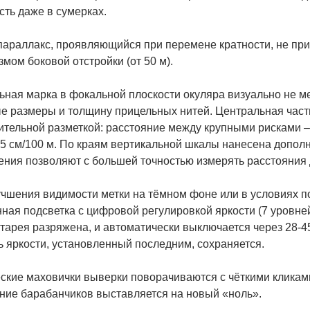
ть даже в сумерках.
параллакс, проявляющийся при перемене кратности, не пр
мом боковой отстройки (от 50 м).
ная марка в фокальной плоскости окуляра визуально не ме
 размеры и толщину прицельных нитей. Центральная часть 
тельной разметкой: расстояние между крупными рисками – 1 
и 5 см/100 м. По краям вертикальной шкалы нанесена дополн
ния позволяют с большей точностью измерять расстояния д
учшения видимости метки на тёмном фоне или в условиях 
ная подсветка с цифровой регулировкой яркости (7 уровней
тарея разряжена, и автоматически выключается через 28-45
 яркости, установленный последним, сохраняется.
ские маховички выверки поворачиваются с чёткими кликами
ние барабанчиков выставляется на новый «ноль».