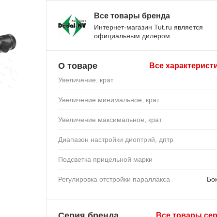
Все товары бренда
Интернет-магазин Tut.ru является
официальным дилером
О товаре
Все характерист
Увеличение, крат
Увеличение минимальное, крат
Увеличение максимальное, крат
Диапазон настройки диоптрий, дптр
Подсветка прицельной марки
Регулировка отстройки параллакса
Бо
Серия бренда
Все товары се