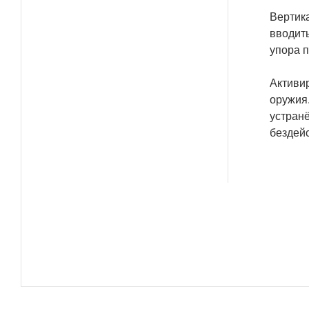
Вертик
вводит
упора п
Активи
оружия.
устранё
бездей