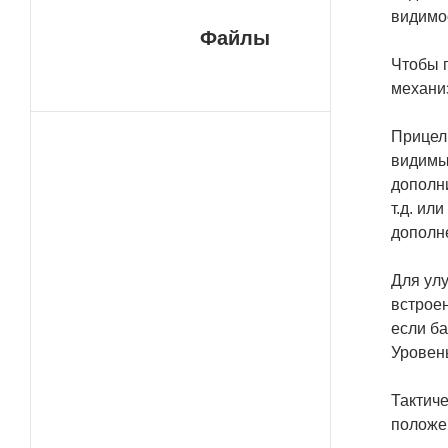
видимос
Файлы
Чтобы 
механиз
Прицель
видимые
дополни
т.д. ил
дополне
Для ул
встроен
если ба
Уровень
Тактиче
положе