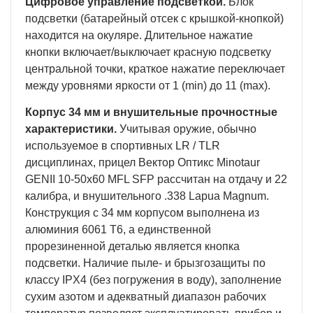
Цифровое управление подсветкой.
Блок
подсветки (батарейный отсек с крышкой-кнопкой)
находится на окуляре. Длительное нажатие
кнопки включает/выключает красную подсветку
центральной точки, краткое нажатие переключает
между уровнями яркости от 1 (min) до 11 (max).
Корпус 34 мм и внушительные прочностные
характеристики.
Учитывая оружие, обычно
используемое в спортивных LR / TLR
дисциплинах, прицел Вектор Оптикс Minotaur
GENII 10-50x60 MFL SFP рассчитан на отдачу и 22
калибра, и внушительного .338 Lapua Magnum.
Конструкция с 34 мм корпусом выполнена из
алюминия 6061 Т6, а единственной
прорезиненной деталью является кнопка
подсветки. Наличие пыле- и брызгозащиты по
классу IPX4 (без погружения в воду), заполнение
сухим азотом и адекватный диапазон рабочих