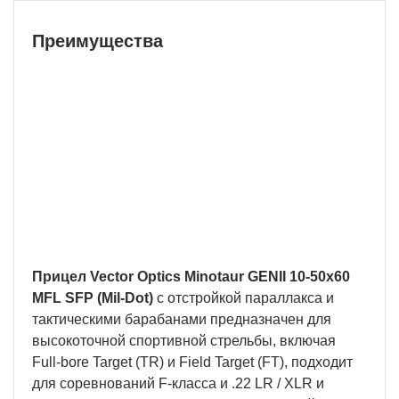
Преимущества
Бесплатная доставка
У нас БЕСПЛАТНАЯ ДОСТАВКА наложенным
платежем. Вы получаете свою покупку в
кратчайшие сроки, вне зависимости от вашего
региона и сложности заказа.
Прицел Vector Optics Minotaur GENII 10-50x60
MFL SFP (Mil-Dot)
c отстройкой параллакса и
тактическими барабанами предназначен для
высокоточной спортивной стрельбы, включая
Full-bore Target (TR) и Field Target (FT), подходит
для соревнований F-класса и .22 LR / XLR и